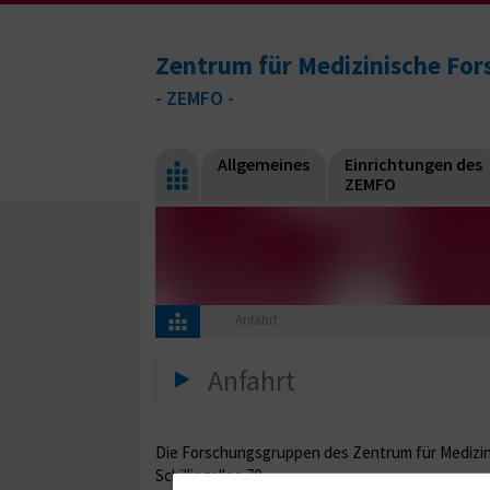
Zentrum für Medizinische Fo
- ZEMFO -
Allgemeines
Einrichtungen des
ZEMFO
Anfahrt
Anfahrt
Die Forschungsgruppen des Zentrum für Medizini
Schillingallee 70.