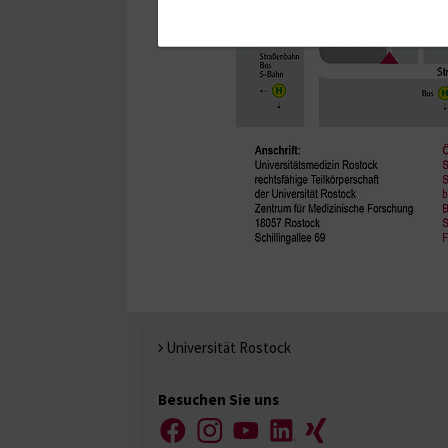
Universität Rostock
Besuchen Sie uns
Facebook
Instagram
YouTube
LinkedIn
Xing